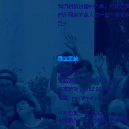
我們相信祈禱的力量。可愛忠
們所照顧的家人在一個基督教
活。
職位空缺
聯絡我們 >
電話號碼 : +852 2670 0676
傳真號碼 : +852 2673 1277
電郵 :
info@holf.org.hk
可愛忠實之家（HOLF）
香港新界上水古洞青山公路7號